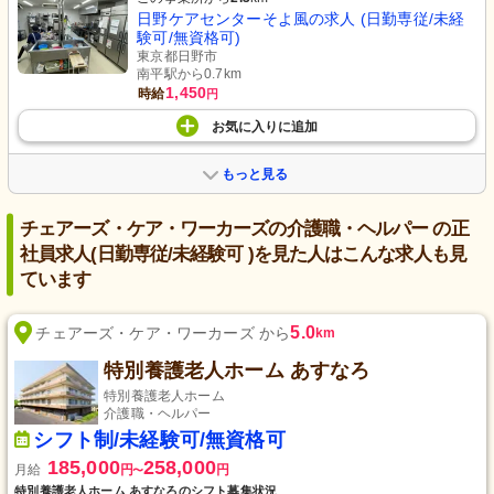
日野ケアセンターそよ風の求人 (日勤専従/未経
験可/無資格可)
東京都日野市
南平駅から0.7km
1,450
時給
円
お気に入り
に
追加
もっと見る
チェアーズ・ケア・ワーカーズの介護職・ヘルパー の正
社員求人(日勤専従/未経験可 )を見た人はこんな求人も見
ています
5.0
チェアーズ・ケア・ワーカーズ から
km
特別養護老人ホーム あすなろ
特別養護老人ホーム
介護職・ヘルパー
シフト制/未経験可/無資格可
185,000
258,000
月給
円
円
〜
特別養護老人ホーム あすなろのシフト募集状況