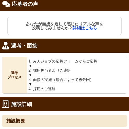
応募者の声
修制度あり
あなたが面接を通して感じたリアルな声を
投稿してみませんか？
詳細はこちら
選考・面接
1. みんジョブの応募フォームからご応募
▼
2. 採用担当者よりご連絡
選考
▼
プロセス
3. 面接の実施（場合によって複数回）
▼
4. 採用のご連絡
施設詳細
施設概要