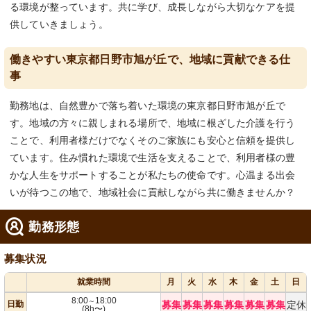
る環境が整っています。共に学び、成長しながら大切なケアを提
供していきましょう。
働きやすい東京都日野市旭が丘で、地域に貢献できる仕
事
勤務地は、自然豊かで落ち着いた環境の東京都日野市旭が丘で
す。地域の方々に親しまれる場所で、地域に根ざした介護を行う
ことで、利用者様だけでなくそのご家族にも安心と信頼を提供し
ています。住み慣れた環境で生活を支えることで、利用者様の豊
かな人生をサポートすることが私たちの使命です。心温まる出会
いが待つこの地で、地域社会に貢献しながら共に働きませんか？
勤務形態
募集状況
就業時間
月
火
水
木
金
土
日
8:00
18:00
～
日勤
募集
募集
募集
募集
募集
募集
定休
(8h〜)