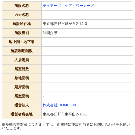
施設名称
チェアーズ・ケア・ワーカーズ
カナ名称
-
施設所在地
東京都日野市旭が丘2-14-3
施設種別
訪問介護
地上階・地下階
-
施設利用階数
-
入居定員
-
居室総数
-
敷地面積
-
延床面積
-
居室面積
-
運営法人
株式会社 HOME ON
運営者所在地
東京都日野市東平山2-13-1
※受動喫煙対策につきましては、面接時に施設担当者にお問い合わせをお願い
いたします。