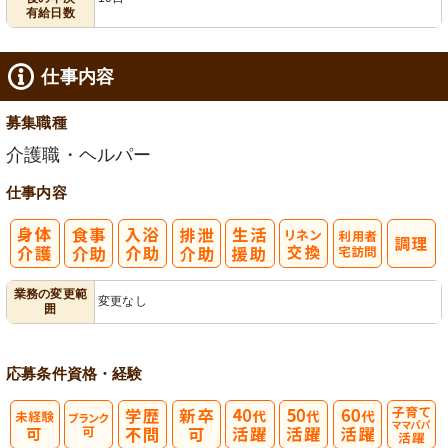
有給日数
仕事内容
募集職種
介護職・ヘルパー
仕事内容
利
業務の変更範
変更なし
囲
用者宅訪問
応募条件
資格・経験
子育てママパ