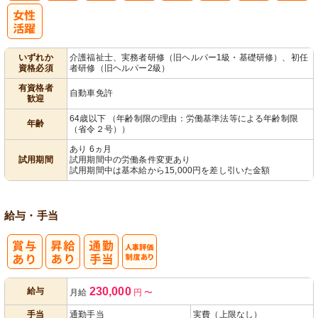
パ活躍
いずれか
介護福祉士、実務者研修（旧ヘルパー1級・基礎研修）、初任
資格必須
者研修（旧ヘルパー2級）
有資格者
自動車免許
歓迎
64歳以下 （年齢制限の理由：労働基準法等による年齢制限
年齢
（省令２号））
あり 6ヵ月
試用期間
試用期間中の労働条件変更あり
試用期間中は基本給から15,000円を差し引いた金額
給与・手当
人事評価制度
230,000
給与
月給
円
〜
あり
手当
通勤手当
実費（上限なし）