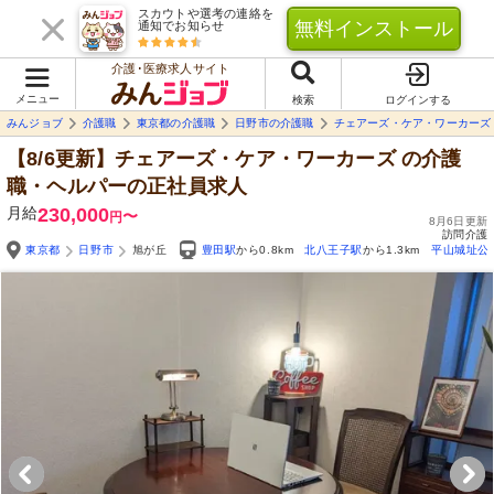
スカウトや選考の連絡を
無料インストール
通知でお知らせ
介護･医療求人サイト
メニュー
検索
ログインする
みんジョブ
介護職
東京都の介護職
日野市の介護職
チェアーズ・ケア・ワーカーズ
【8/6更新】チェアーズ・ケア・ワーカーズ
の介護
職・ヘルパーの正社員求人
月給
230,000
〜
円
8月6日更新
訪問介護
東京都
日野市
旭が丘
豊田駅
から0.8km
北八王子駅
から1.3km
平山城址公