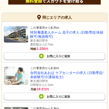
同じエリアの求人
この事業所から
0.7
km
特別養護老人ホーム 花子の求人 (日勤専従/未経
験可/無資格可)
東京都日野市
豊田駅から0.7km
1,250
時給
円
お気に入り
に
追加
この事業所から
2.1
km
合同会社あおば ケアセンターの求人 (日勤専従/
未経験可/介護福祉士)
東京都日野市
日野駅から1.1km
18.0
月給
万円
お気に入り
に
追加
この事業所から
2.3
km