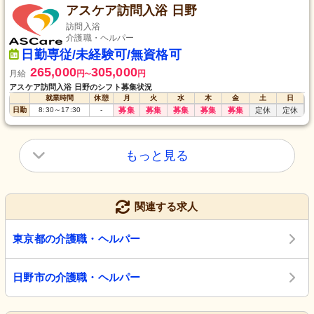
アスケア訪問入浴 日野
訪問入浴
介護職・ヘルパー
日勤専従/未経験可/無資格可
265,000
305,000
月給
円
円
〜
アスケア訪問入浴 日野のシフト募集状況
就業時間
休憩
月
火
水
木
金
土
日
日勤
8:30
～
17:30
-
募集
募集
募集
募集
募集
定休
定休
もっと見る
関連する求人
東京都の介護職・ヘルパー
日野市の介護職・ヘルパー