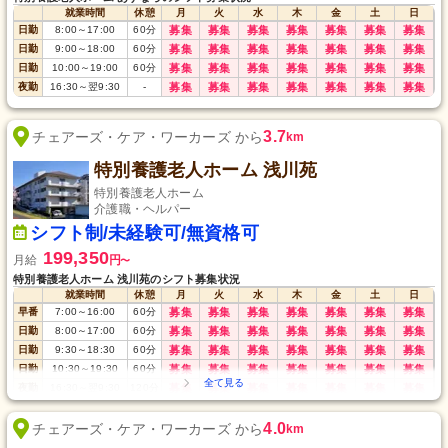
就業時間
休憩
月
火
水
木
金
土
日
日勤
8:00
～
17:00
60
分
募集
募集
募集
募集
募集
募集
募集
日勤
9:00
～
18:00
60
分
募集
募集
募集
募集
募集
募集
募集
日勤
10:00
～
19:00
60
分
募集
募集
募集
募集
募集
募集
募集
夜勤
16:30
～
翌9:30
-
募集
募集
募集
募集
募集
募集
募集
3.7
チェアーズ・ケア・ワーカーズ から
km
特別養護老人ホーム 浅川苑
特別養護老人ホーム
介護職・ヘルパー
シフト制/未経験可/無資格可
199,350
月給
円
〜
特別養護老人ホーム 浅川苑のシフト募集状況
就業時間
休憩
月
火
水
木
金
土
日
早番
7:00
～
16:00
60
分
募集
募集
募集
募集
募集
募集
募集
日勤
8:00
～
17:00
60
分
募集
募集
募集
募集
募集
募集
募集
日勤
9:30
～
18:30
60
分
募集
募集
募集
募集
募集
募集
募集
日勤
10:30
～
19:30
60
分
募集
募集
募集
募集
募集
募集
募集
夜勤
16:30
～
翌9:30
120
分
募集
募集
募集
募集
募集
募集
募集
4.0
チェアーズ・ケア・ワーカーズ から
km