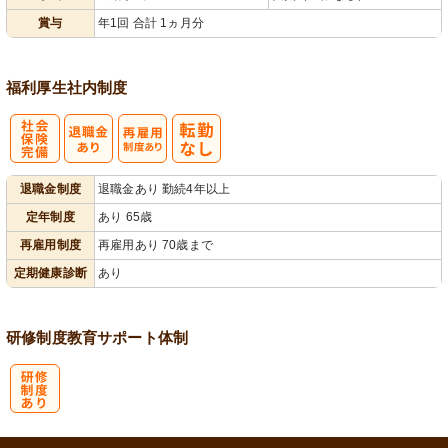
賞与
年1回 合計 1ヵ月分
福利厚生
社内制度
社
再雇用制度あ
退職金制度
退職金あり 勤続4年以上
会保険完備
り
定年制度
あり 65歳
再雇用制度
再雇用あり 70歳まで
定期健康診断
あり
研修制度
教育
サポート体制
研