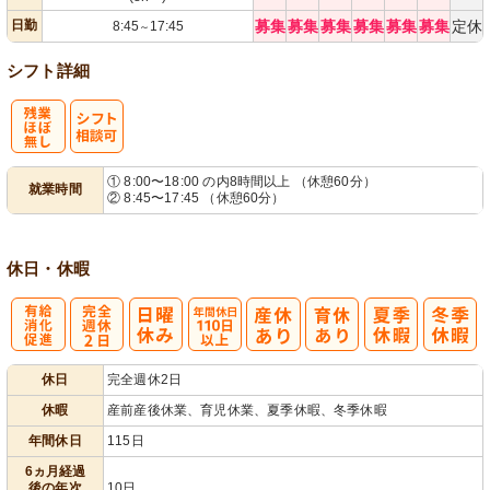
日勤
募集
募集
募集
募集
募集
募集
定休
8:45
17:45
～
シフト詳細
残
シ
① 8:00〜18:00 の内8時間以上 （休憩60分）
就業時間
② 8:45〜17:45 （休憩60分）
業ほぼなし
フト相談可
休日・休暇
有
完
年間休日
休日
完全週休2日
給消化促進
全週休2日
110日以上
休暇
産前産後休業、育児休業、夏季休暇、冬季休暇
年間休日
115日
6ヵ月経過
後の年次
10日