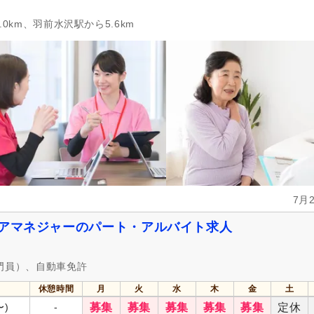
0km、羽前水沢駅から5.6km
7月
ケアマネジャーのパート・アルバイト求人
門員）、自動車免許
休憩時間
月
火
水
木
金
土
〜)
-
募集
募集
募集
募集
募集
定休