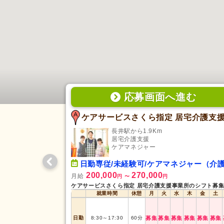
応募画面
へ
進む
長井駅から1.9Km
居宅介護支援
ケアマネジャー
日勤専従/未経験可/ケアマネジャー（介護支援専門員
200,000
270,000
月給
円
〜
円
就業時間
休憩
月
火
水
木
金
土
日勤
8:30
～
17:30
60
分
募集
募集
募集
募集
募集
募集