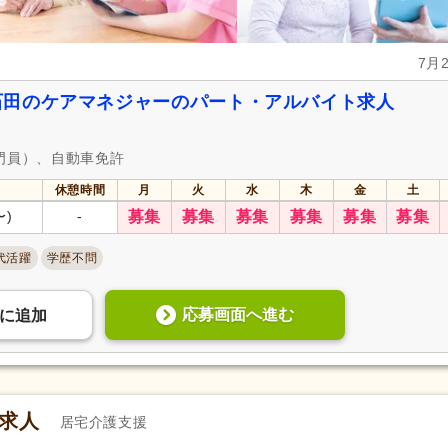
7月
石田のケアマネジャーのパート・アルバイト求人
門員）、自動車免許
休憩時間
月
火
水
木
金
土
〜)
-
募集
募集
募集
募集
募集
募集
代活躍
学歴不問
応募画面へ進む
に
追加
の求人
居宅介護支援