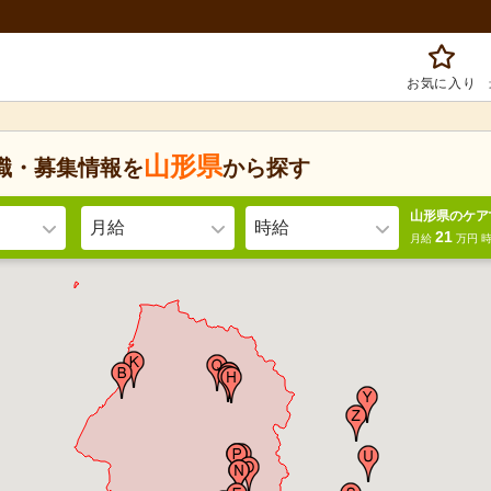
お気に入り
山形県
職・募集情報を
から探す
山形県のケア
月給
時給
21
月給
万円