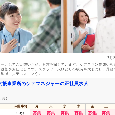
年間休日110日以上
(24)
年間休日120日以上
(14)
育休あり
(87)
介護休業
(42)
夏季休暇
(22)
冬季休暇
(19)
社会保険完備
(89)
研修制度あり
(65)
昇給あり
(81)
復職支援あり
(27)
日・祝給与アップ
(2)
住宅手当
(16)
7月
通勤手当
(78)
人事評価制度あり
(65)
ャーとしてご活躍いただける方を探しています。ケアプラン作成や相
な役割をお任せします。スタッフ一人ひとりの成長を大切にし、昇給
夜勤手当
(5)
託児施設あり
(7)
に地域に貢献しましょう。
扶養手当
(8)
再雇用制度あり
(31)
支援事業所のケアマネジャーの正社員求人
副業可
(1)
自動車通勤可
(73)
自転車通勤可
(65)
門員）
休憩時間
月
火
水
木
金
土
60分
募集
募集
募集
募集
募集
募集