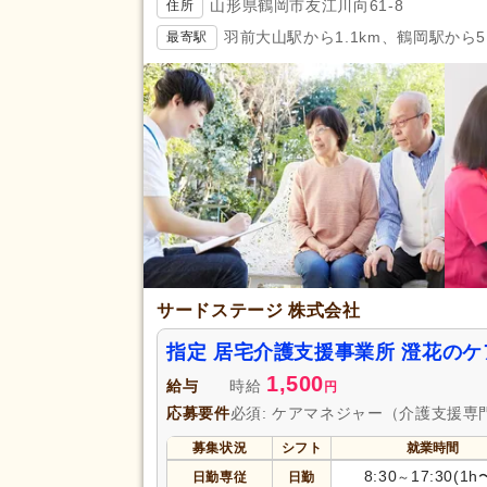
山形県鶴岡市友江川向61-8
住所
羽前大山駅から1.1km、鶴岡駅から5.
最寄駅
サードステージ 株式会社
指定 居宅介護支援事業所 澄花の
1,500
給与
時給
円
応募要件
必須: ケアマネジャー（介護支援専
募集状況
シフト
就業時間
8:30
17:30(1h
日勤専従
日勤
～