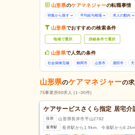
グループホーム
(12)
山形県
の
ケアマネジャー
の転職事情
未経験可
(64)
特集から探す
平均給与相場
求人の動向
年齢不問
(46)
山形県
でおすすめの検索条件
50代活躍
(65)
応募条件・こ
だわり
地域で選択
詳細条件で選択
ハローワーク求人を除く
(8)
掲載7日以内
(4)
山形県
で人気の条件
女性が活躍
(65)
社会保険完備
鶴岡市
山形市
酒田市
天
残業ほぼなし
(87)
勤務形態
午前のみ可
(3)
山形県
ケアマネジャー
の
の求
週3日から可
(3)
75
事業所
90
求人
(1~30件)
社会福祉士
(9)
応募資格
ケアサービスさくら指定 居宅介
小規模多機能型サービス等計画
担当者研修
(1)
山形県長井市平山2782
住所
完全週休2日
(8)
長井駅から1.9km、今泉駅から6.2k
最寄駅
土日休み
(13)