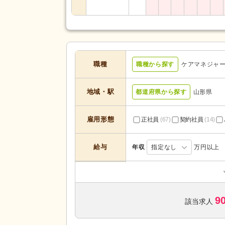
職種
職種から探す
ケアマネジャ
地域・駅
都道府県から探す
山形県
雇用形態
正社員
(67)
契約社員
(14)
給与
年収
指定なし
万円以上
居宅介護支援
(28)
デイサービス
(6)
サービスの種
9
介護付き有料老人ホーム
(4)
該当求人
類
特別養護老人ホーム
(6)