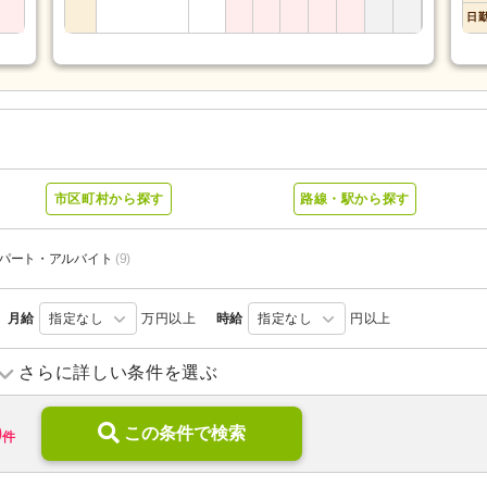
日
ー
市区町村から探す
路線・駅から探す
パート・アルバイト
(9)
月給
指定なし
万円以上
時給
指定なし
円以上
訪問看護
(8)
定期巡回・随時対応型
(1)
さらに詳しい条件を選ぶ
小規模多機能型居宅介護
(8)
住宅型有料老人ホーム
(4)
0
サービス付き高齢者向け住宅
この条件で検索
(1)
ケアハウス
(2)
件
介護老人保健施設
(6)
介護医療院・療養病床
(1)