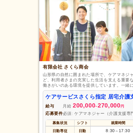
日曜休み
(12)
休日・休暇
産休あり
(64)
看護休暇
(39)
年末年始休暇
(6)
賞与あり
(85)
企業年金
(26)
退職金あり
(68)
有限会社 さくら商会
給与・手当
資格取得支援あり
(9)
福利厚生
山形県の自然に囲まれた場所で、ケアマネジ
ど、利用者さまの充実した生活を支える重要
処遇改善手当
(36)
働きがいのある環境を提供しています。一緒
資格手当
(55)
ケアサービスさくら指定 居宅介護
正社員登用あり
(16)
200,000
270,000
給与
月給
~
円
駅近
(6)
アクセス
応募要件
必須: ケアマネジャー（介護支援専
バイク通勤可
(2)
募集状況
シフト
就業時間
8:30
17:30
日勤専従
日勤
～