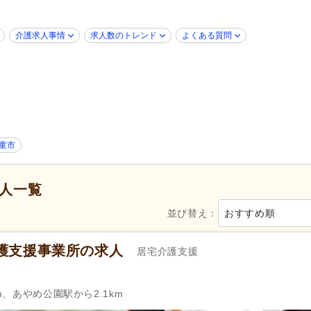
地域包括支援センター
(1)
看護小規模多機能型居宅介護
ブランク可
(65)
学歴不問
(70)
介護求人事情
求人数のトレンド
よくある質問
子育てママパパ活躍
(65)
40代活躍
(65)
60代活躍
(41)
Web面接可
(19)
掲載24時間以内
(1)
掲載3日以内
(1)
掲載14日以内
(4)
掲載30日以内
(17)
スピード対応
(10)
童市
シフト制
(10)
日勤のみ可
(79)
午後のみ可
(3)
時短勤務相談可
(1)
人一覧
シフト相談可
(64)
即日勤務可
(2)
並び替え：
おすすめ順
介護支援専門員（ケアマネジャー）
自動車免許
(56)
(77)
護支援事業所の求人
居宅介護支援
作成
週休2日
(26)
4週8休
(8)
m、あやめ公園駅から2.1km
土日祝休み
(7)
土曜休み
(11)