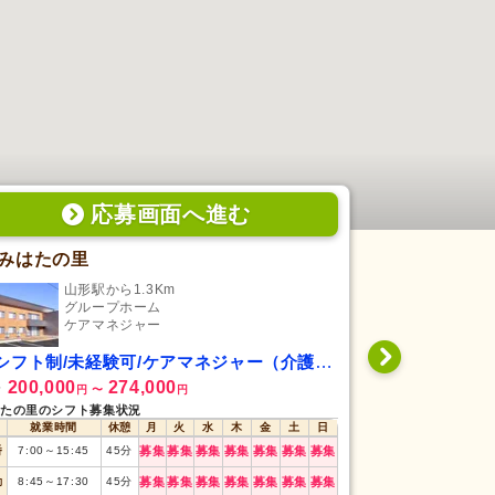
応募画面
へ
進む
みはたの里
ケアプラン
山形駅から1.3Km
さく
グループホーム
居
ケアマネジャー
ケ
シフト制/未経験可/ケアマネジャー（介護支援専門員）
日勤専従/未経
200,000
274,000
220,000
給
月給
円
〜
円
円
たの里のシフト募集状況
ケアプランセンター
就業時間
休憩
月
火
水
木
金
土
日
就業時間
番
7:00
～
15:45
45
分
募集
募集
募集
募集
募集
募集
募集
勤
8:45
～
17:30
45
分
募集
募集
募集
募集
募集
募集
募集
日勤
8:30
～
17:30