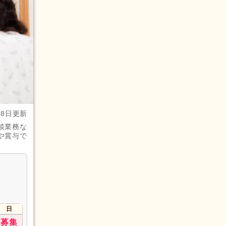
28日更新
談業務な
や賞与で
日
募集