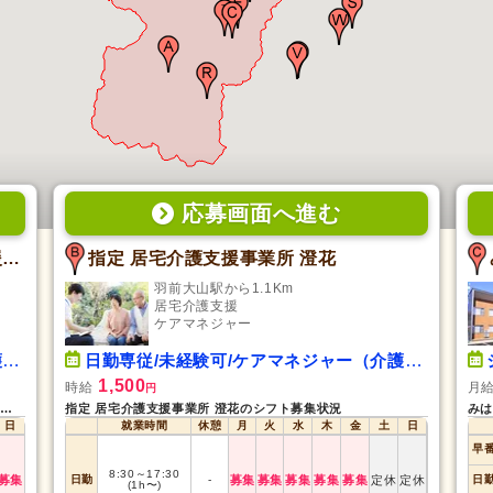
応募画面
へ
進む
ケアサービスさくら指定 居宅介護支援事業所
指定 居宅介護支援事業所 澄花
羽前大山駅から1.1Km
居宅介護支援
ケアマネジャー
）
日勤専従/未経験可/ケアマネジャー（介護支援専門員）
1,500
時給
月
円
ケアサービスさくら指定 居宅介護支援事業所のシフト募集状況
指定 居宅介護支援事業所 澄花のシフト募集状況
みは
日
就業時間
休憩
月
火
水
木
金
土
日
早
8:30
～
17:30
募集
日勤
-
募集
募集
募集
募集
募集
定休
定休
日
(1h〜)