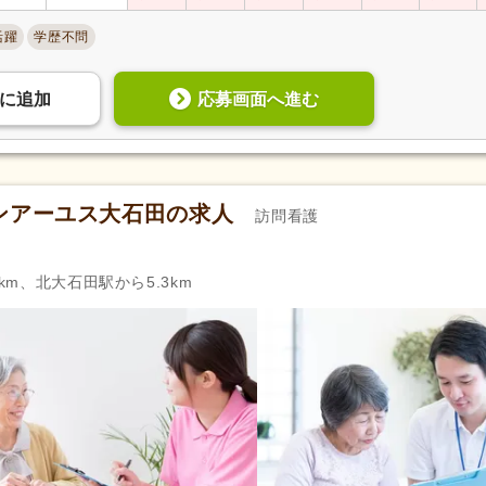
活躍
学歴不問
応募画面へ進む
に
追加
ンアーユス大石田の求人
訪問看護
km、北大石田駅から5.3km