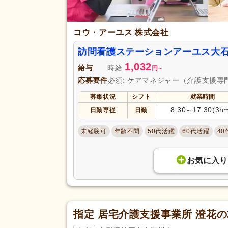
コウ・アーユス 株式会社
訪問看護ステーションアーユス大
1,032
給与
時給
円
~
応募要件
必須: ケアマネジャー（介護支援専
募集状況
シフト
就業時間
8:30
17:30(3h
日勤専従
日勤
～
未経験可
年齢不問
50代活躍
60代活躍
40
お気に入り
指定 居宅介護支援事業所 澄花