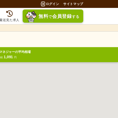
ログイン
サイトマップ
無料
会員登録
で
する
最近見た求人
マネジャーの平均相場
1,091
時給
円